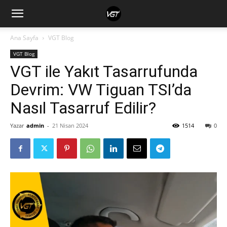
Ana Sayfa
VGT Blog
VGT Blog
VGT ile Yakıt Tasarrufunda
Devrim: VW Tiguan TSI’da
Nasıl Tasarruf Edilir?
Yazar
admin
-
21 Nisan 2024
1514
0