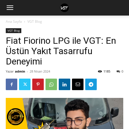
Ana Sayfa
VGT Blog
VGT Blog
Fiat Fiorino LPG ile VGT: En
Üstün Yakıt Tasarrufu
Deneyimi
Yazar
admin
-
28 Nisan 2024
1185
0