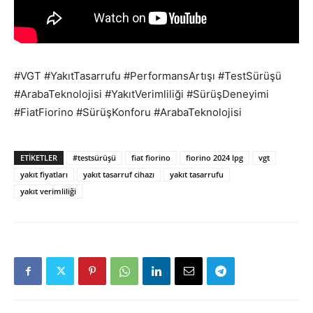
#VGT #YakıtTasarrufu #PerformansArtışı #TestSürüşü
#ArabaTeknolojisi #YakıtVerimliliği #SürüşDeneyimi
#FiatFiorino #SürüşKonforu #ArabaTeknolojisi
ETIKETLER
#testsürüşü
fiat fiorino
fiorino 2024 lpg
vgt
yakıt fiyatları
yakıt tasarruf cihazı
yakıt tasarrufu
yakıt verimliliği