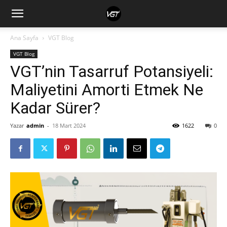
Ana Sayfa
VGT Blog
VGT Blog
VGT’nin Tasarruf Potansiyeli:
Maliyetini Amorti Etmek Ne
Kadar Sürer?
Yazar
admin
-
18 Mart 2024
1622
0