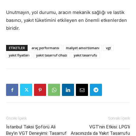
Unutmayın, yol durumu, aracın mekanik sağlığı ve lastik
basıncı, yakıt tüketimini etkileyen en önemli etkenlerden
biridir.
ETIKETLER
araç performansı
maliyet amortismanı
vgt
yakıt fiyatları
yakıt tasarruf cihazı
yakıt tasarrufu
Önceki İçerik
Sonraki İçerik
İstanbul Taksi Şoförü Ali
VGT’nin Etkisi: LPG’li
Bey’in VGT Deneyimi: Tasarruf
Aracınızda da Yakıt Tasarrufu