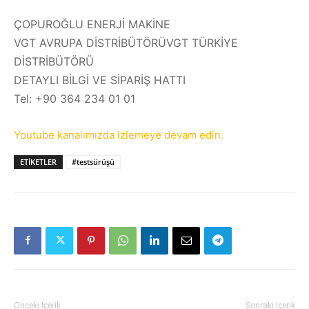
ÇOPUROĞLU​ ENERJİ​ MAKİNE​
VGT​ AVRUPA​ DİSTRİBÜTÖRÜ​VGT​ TÜRKİYE​
DİSTRİBÜTÖRÜ​
DETAYLI BİLGİ VE SİPARİŞ HATTI
Tel: +90 364 234 01 01
Youtube kanalımızda izlemeye devam edin.
ETIKETLER
#testsürüşü
Önceki İçerik
Sonraki İçerik