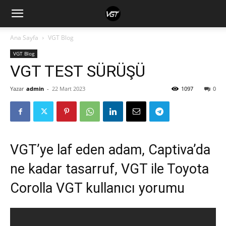
Ana Sayfa
VGT Blog
VGT Blog
VGT TEST SÜRÜŞÜ
Yazar
admin
-
22 Mart 2023
1097
0
VGT’ye laf eden adam, Captiva’da
ne kadar tasarruf, VGT ile Toyota
Corolla VGT kullanıcı yorumu