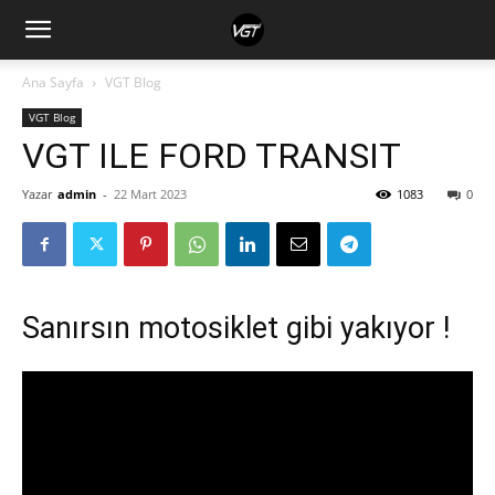
Ana Sayfa
VGT Blog
VGT Blog
VGT ILE FORD TRANSIT
Yazar
admin
-
22 Mart 2023
1083
0
Sanırsın motosiklet gibi yakıyor !