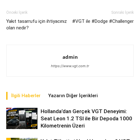
Önceki İçerik
Sonraki İçerik
Yakıt tasarrufu için ihtiyacınız
#VGT ile #Dodge #Challenger
olan nedir?
admin
https://www.vgt.com.tr
İlgili Haberler
Yazarın Diğer İçerikleri
Hollanda’dan Gerçek VGT Deneyimi:
Seat Leon 1.2 TSI ile Bir Depoda 1000
Kilometrenin Üzeri