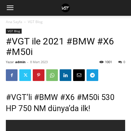
Ana Sayfa
VGT Blog
VGT Blog
#VGT ile 2021 #BMW #X6
#M50i
Yazar
admin
-
8 Mart 2023
1001
0
#VGT’li #BMW #X6 #M50i 530
HP 750 NM dünya’da ilk!