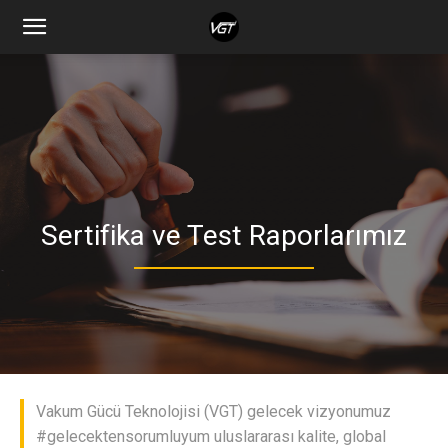
Sertifika ve Test Raporlarımız
Vakum Gücü Teknolojisi (VGT) gelecek vizyonumuz
#gelecektensorumluyum uluslararası kalite, global