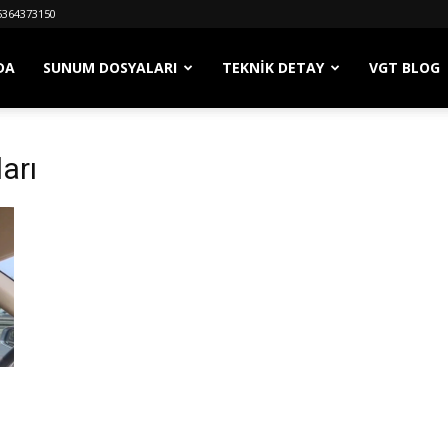
5364373150
DA
SUNUM DOSYALARI
TEKNIK DETAY
VGT BLOG
arı